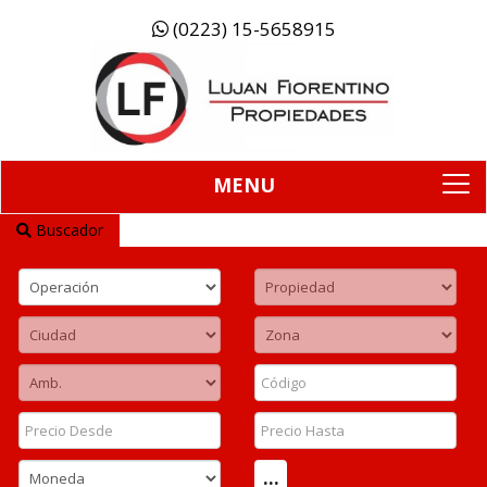
(0223) 15-5658915
MENU
To
na
Buscador
...