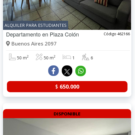
ALQUILER PARA ESTUDIANTES
Departamento en
Plaza Colón
Código 462166
Buenos Aires 2097
2
2
50 m
50 m
1
6
$
650.000
DISPONIBLE