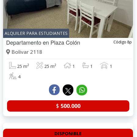
ALQUILER PARA ESTUDIANTES
Departamento en
Plaza Colón
Código 8p
Bolivar 2118
2
2
25 m
25 m
1
1
1
4
$
500.000
DISPONIBLE