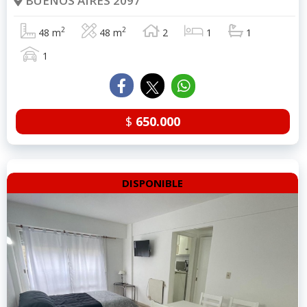
BUENOS AIRES 2097
2
2
48 m
48 m
2
1
1
1
$
650.000
DISPONIBLE