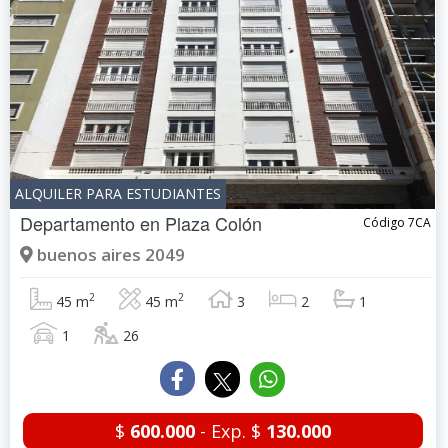
ALQUILER PARA ESTUDIANTES
Departamento en
Plaza Colón
Código 7CA
buenos aires 2049
2
2
45 m
45 m
3
2
1
1
26
$
600.000
- Exp. $
130.000