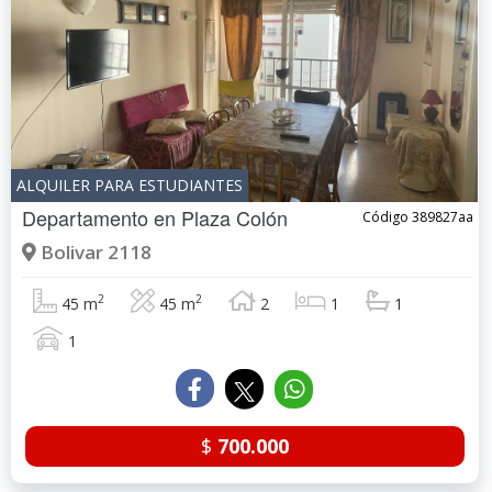
ALQUILER PARA ESTUDIANTES
Departamento en
Plaza Colón
Código 389827aa
Bolivar 2118
2
2
45 m
45 m
2
1
1
1
$
700.000