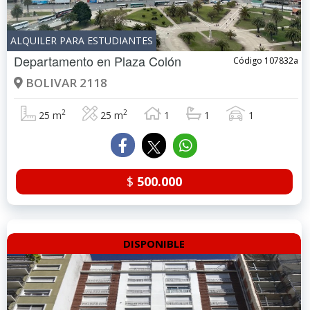
ALQUILER PARA ESTUDIANTES
Departamento en
Plaza Colón
Código 107832a
BOLIVAR 2118
2
2
25 m
25 m
1
1
1
$
500.000
DISPONIBLE