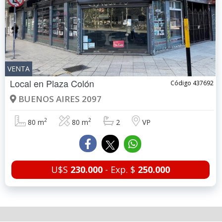
VENTA
Local en
Plaza Colón
Código 437692
BUENOS AIRES 2097
2
2
80 m
80 m
2
VP
U$S
230.000
- Exp. $
250.000