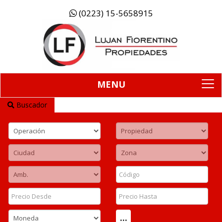
(0223) 15-5658915
MENU
To
na
Buscador
...